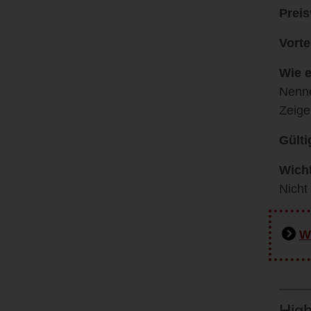
Preis
Vorte
Wie e
Nenne
Zeige
Gülti
Wicht
Nicht
W
High