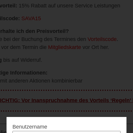
vorteil:
15% Rabatt auf unsere Service Leistungen
ilscode:
SAVA15
rhalte ich den Preisvorteil?
 bei der Buchung des Termines den
Vorteilscode
.
 vor dem Termin die
Mitgliedskarte
vor Ort her.
g
bis auf Widerruf.
ige Informationen:
 mit anderen Aktionen kombinierbar
ICHTIG: Vor Inanspruchnahme des Vorteils ‘Regeln’
Benutzername
lights & Details