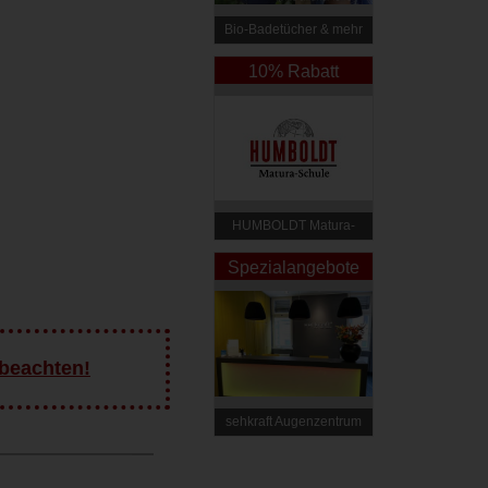
Bio-Badetücher & mehr
– LeStoff
10% Rabatt
HUMBOLDT Matura-
Schule
Spezialangebote
 beachten!
sehkraft Augenzentrum
Wien