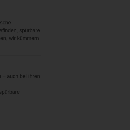
ische
efinden, spürbare
ren, wir kümmern
 – auch bei Ihren
spürbare