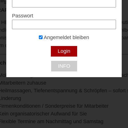
RAPY ON WHEELS
Passwort
HEALTH bringt professionelle Massagen und therapeut
dlungen direkt zu den Kunden nach Hause. Ziel: Wohlb
Angemeldet bleiben
nisse und maximaler Service – einfach Termin vereinba
m den Rest.
ich Unternehmen anbiete:
INFO
Mobile Massagen direkt in Ihrer Firma oder – auf Wunsch
Mitarbeitern zuhause
Heilmassagen, Tiefenentspannung & Schröpfen – sofort 
Linderung
Firmenkonditionen / Sonderpreise für Mitarbeiter
Kein organisatorischer Aufwand für Sie
Flexible Termine am Nachmittag und Samstag