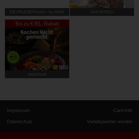
DIE PFLEGEPRAXIS – by DGKP
NATURTREU
Katharina Fister
Bis zu € 85,- Rabatt
HelloFresh
Impressum
Card-Info
Datenschutz
Vorteilspartner werden