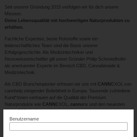
Seit unserer Gründung 2015 verfolgen wir für dich unsere
Mission:
Deine Lebensqualität mit hochwertigen Naturprodukten zu
erhöhen.
Fachliche Expertise, beste Rohstoffe sowie ein
leidenschaftliches Team sind die Basis unserer
Erfolgsgeschichte. Als Medizintechniker und
Neurowissenschaftler gilt unser Gründer Philip Schmiedhofer
als anerkannter Experte im Bereich CBD, Cannabinoide &
Medizintechnik.
Als CBD Branchenpionier erfreuen wir uns mit
CANN
EXOL von
cannhelp steigender Beliebtheit in Europa. Tausende zufriedene
Kund*Innen vertrauen auf die Qualität der Premium
Naturprodukte wie
CANN
EXOL,
cann
anx und den neuesten
CANNEFF Medizinprodukten.
Benutzername
Wir bedanken uns für Dein Vertrauen.