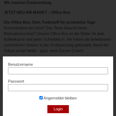
Wir machen Zuckerentzug.
JETZT NEU AM MARKT – Office Box
Die Office Box: Dein Treibstoff für produktive Tage
Konzentration am Limit? Das Team braucht einen
Motivationsschub? Unsere Office Box ist der Retter für jede
Kaffeeküche und jeden Schreibtisch. Wir haben die beliebtesten
zuckerfreien Snacks in der Großpackung gebündelt, damit der
Fokus scharf bleibt – ganz ohne Zucker-Crash!
Egal ob für das nächste Brainstorming, lange Meetings oder als
Benutzername
Nervennahrung während der Deadline-Phase: Mit dieser Box ist
das gesamte Team bestens versorgt.
Passwort
Das Kraftpaket für dein Team:
10x Tafeln zuckerfreie Schokolade: Der edle Klassiker für
die Nerven – schmilzt auf der Zunge, nicht in der Bilanz.
Angemeldet bleiben
10x Packungen zuckerfreie Gummikirschen: Fruchtiger
Kick für zwischendurch, der die Kreativität weckt.
10x Packungen zuckerfreie Gummibären: Die