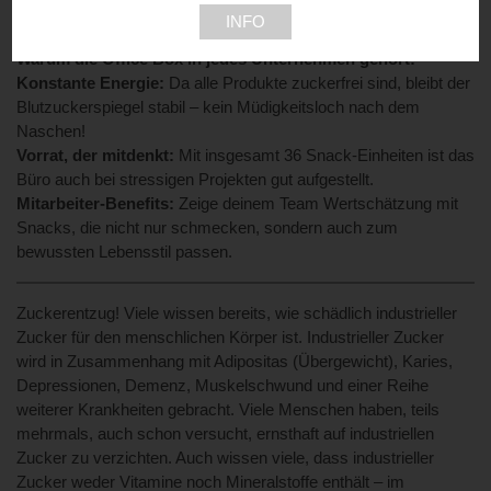
Extraportion gute Laune für das ganze Büro.
INFO
Warum die Office Box in jedes Unternehmen gehört:
Konstante Energie:
Da alle Produkte zuckerfrei sind, bleibt der
Blutzuckerspiegel stabil – kein Müdigkeitsloch nach dem
Naschen!
Vorrat, der mitdenkt:
Mit insgesamt 36 Snack-Einheiten ist das
Büro auch bei stressigen Projekten gut aufgestellt.
Mitarbeiter-Benefits:
Zeige deinem Team Wertschätzung mit
Snacks, die nicht nur schmecken, sondern auch zum
bewussten Lebensstil passen.
Zuckerentzug! Viele wissen bereits, wie schädlich industrieller
Zucker für den menschlichen Körper ist. Industrieller Zucker
wird in Zusammenhang mit Adipositas (Übergewicht), Karies,
Depressionen, Demenz, Muskelschwund und einer Reihe
weiterer Krankheiten gebracht. Viele Menschen haben, teils
mehrmals, auch schon versucht, ernsthaft auf industriellen
Zucker zu verzichten. Auch wissen viele, dass industrieller
Zucker weder Vitamine noch Mineralstoffe enthält – im