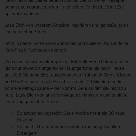
HelloFresh bei Deiner neuen Routine: Die schnellen Rezepte
schmecken garantiert allen – und helfen Dir dabei, Deine Zeit
optimal zu nutzen.
Lass Dich von unserem Angebot inspirieren und genieße jeden
Tag ganz ohne Stress.
Jetzt in deiner Vorteilswelt anmelden und weitere 10€ auf deine
HelloFresh Kochboxen sparen!
Und es ist köstlich unkompliziert: Mit HelloFresh bekommst Du
nicht nur abwechslungsreiche Hauptgerichte bis nach Hause
geliefert! Ob schnelles, ausgewogenes Frühstück für die Kleinen
und Großen oder Lunch-Gerichte in unter 20 Minuten für die
schnelle Mittagspause – hier kommt Genuss definitiv nicht zu
kurz! Lass Dich von unserem Angebot inspirieren und genieße
jeden Tag ganz ohne Stress.
So abwechslungsreich: Jede Woche mehr als 30 neue
Rezepte
So frisch: Grammgenaue Zutaten von ausgewählten
Erzeugern