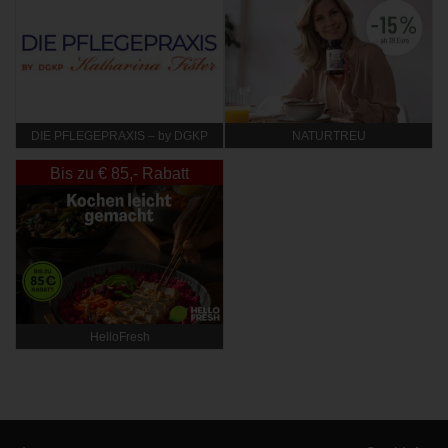
DIE PFLEGEPRAXIS – by DGKP
NATURTREU
Katharina Fister
Bis zu € 85,- Rabatt
HelloFresh