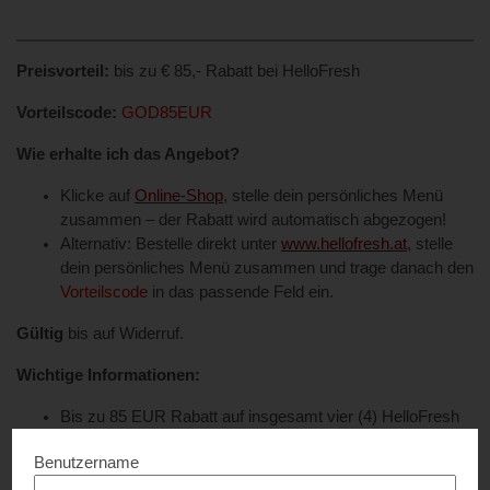
Preisvorteil:
bis zu € 85,- Rabatt bei HelloFresh
Vorteilscode:
GOD85EUR
Wie erhalte ich das Angebot?
Klicke auf
Online-Shop
, stelle dein persönliches Menü
zusammen – der Rabatt wird automatisch abgezogen!
Alternativ: Bestelle direkt unter
www.hellofresh.at
, stelle
dein persönliches Menü zusammen und trage danach den
Vorteilscode
in das passende Feld ein.
Gültig
bis auf Widerruf.
Wichtige Informationen:
Bis zu 85 EUR Rabatt auf insgesamt vier (4) HelloFresh
Kochboxen für Neukunden und -kundinnen im flexiblen
Benutzername
Abo (inkl. gratis Versand der ersten (1.) Box; alle weiteren
Boxen Versandkosten in Höhe von jeweils 5,99 EUR).