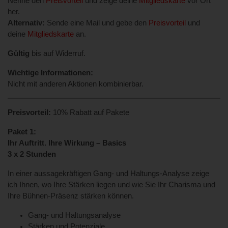
Nenne den
Preisvorteil
und zeige deine
Mitgliedskarte
vor Ort
her.
Alternativ:
Sende eine Mail und gebe den
Preisvorteil
und
deine
Mitgliedskarte
an.
Gültig
bis auf Widerruf.
Wichtige Informationen:
Nicht mit anderen Aktionen kombinierbar.
Preisvorteil:
10% Rabatt auf Pakete
Paket 1:
Ihr Auftritt. Ihre Wirkung – Basics
3 x 2 Stunden
In einer aussagekräftigen Gang- und Haltungs-Analyse zeige
ich Ihnen, wo Ihre Stärken liegen und wie Sie Ihr Charisma und
Ihre Bühnen-Präsenz stärken können.
Gang- und Haltungsanalyse
Stärken und Potenziale