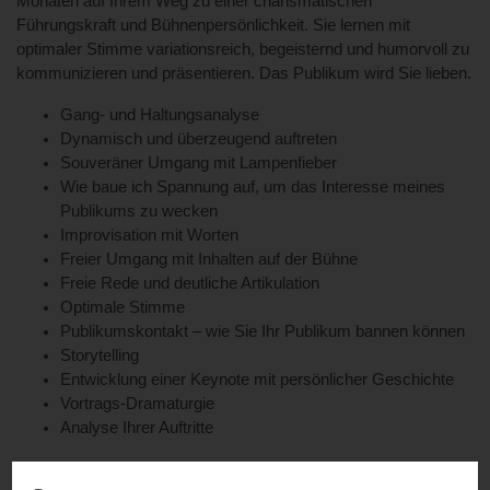
Monaten auf Ihrem Weg zu einer charismatischen
Führungskraft und Bühnenpersönlichkeit. Sie lernen mit
optimaler Stimme variationsreich, begeisternd und humorvoll zu
kommunizieren und präsentieren. Das Publikum wird Sie lieben.
Gang- und Haltungsanalyse
Dynamisch und überzeugend auftreten
Souveräner Umgang mit Lampenfieber
Wie baue ich Spannung auf, um das Interesse meines
Publikums zu wecken
Improvisation mit Worten
Freier Umgang mit Inhalten auf der Bühne
Freie Rede und deutliche Artikulation
Optimale Stimme
Publikumskontakt – wie Sie Ihr Publikum bannen können
Storytelling
Entwicklung einer Keynote mit persönlicher Geschichte
Vortrags-Dramaturgie
Analyse Ihrer Auftritte
Preis: € 4900+ 20 % Mwst.