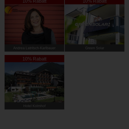
10% Rabatt
10% Rabatt
Andrea Latritsch-Karlbauer
Green Solar
10% Rabatt
Hotel Kolmhof