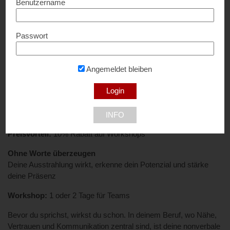
Benutzername
Wie erhalte ich den Preisvorteil?
Nenne den
Preisvorteil
und zeige deine
Mitgliedskarte
vor Ort
her.
Passwort
Alternativ:
Sende eine Mail und gebe den
Preisvorteil
und deine
Mitgliedskarte
an.
Angemeldet bleiben
Gültig
bis auf Widerruf.
Wichtige Informationen:
Nicht mit anderen Aktionen kombinierbar.
INFO
Preisvorteil:
10% Rabatt auf Workshops
Ohne Worte überzeugen
Deine Ausstrahlung wirkt, erkenne dein Potenzial und stärke
deine Präsenz
Workshop:
1 oder 2 Tage für Teams
Bevor du sprichst, wirkst du schon. In deinem Beruf, wo Nähe,
Vertrauen und Kommunikation zentral sind, ist deine nonverbale