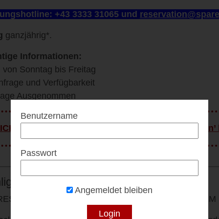
ungshotline: +43 3333 31065 u
nd
reservation@spare
g
ganzjährig*.
tige Informationen:
g von Sonntag bis Freitag
nfrage und Verfügbarkeit
rtage Ausgenommen
Benutzername
ICHTIG: Vor Inanspruchnahme des Vorteils ‘Regeln’
Passwort
lights & Details
Angemeldet bleiben
RESORT STYRIA – ENTSPANNUNG AUF HÖCHSTEM