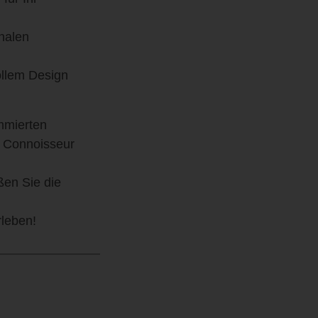
onalen
ollem Design
mmierten
n Connoisseur
ßen Sie die
rleben!