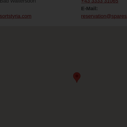
Bad Waltersdorf
+43 3333 31065
E-Mail:
sortstyria.com
reservation@spares.