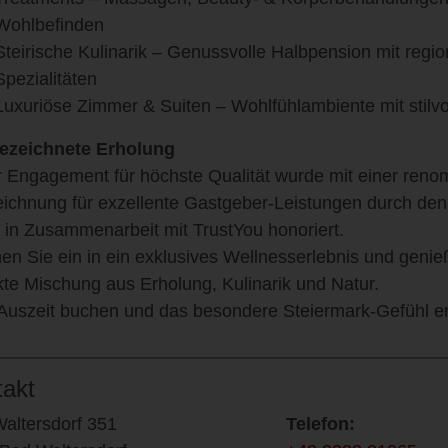
Wohlbefinden
Steirische Kulinarik – Genussvolle Halbpension mit regi
Spezialitäten
Luxuriöse Zimmer & Suiten – Wohlfühlambiente mit stilv
ezeichnete Erholung
 Engagement für höchste Qualität wurde mit einer reno
ichnung für exzellente Gastgeber-Leistungen durch de
e in Zusammenarbeit mit TrustYou honoriert.
en Sie ein in ein exklusives Wellnesserlebnis und genie
kte Mischung aus Erholung, Kulinarik und Natur.
 Auszeit buchen und das besondere Steiermark-Gefühl e
takt
altersdorf 351
Telefon: