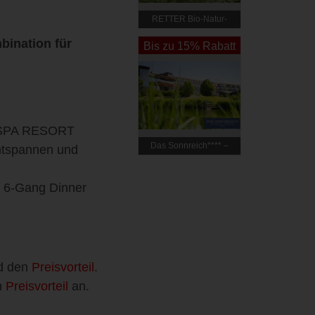
RETTER Bio-Natur-
Resort 4*Superior
bination für
Bis zu 15% Rabatt
s SPA RESORT
Das Sonnreich**** –
ntspannen und
Thermenhotel
Loipersdorf
 6-Gang Dinner
d den
Preisvorteil
.
n
Preisvorteil
an.