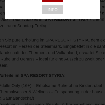
ecken Sie
DAS Adults-only P(a)radies
in Bad Waltersd
kanland! Entspannung im heilenden Thermalwasser, gen
INFO
ension & exklusiv für Vorteilswelt-Mitglieder
-15 % auf d
. Jetzt Traum-Auszeit im
SPA RESORT STYRIA
sichern!
zeitraum Sonntag-Freitag.“
en Sie pure Erholung im SPA RESORT STYRIA, dem exk
Resort im Herzen der Steiermark. Eingebettet in die sanf
landschaft des Thermen- und Vulkanland, erwartet Sie 
r Ruhe und Genuss – ideal für eine Auszeit zu zweit ode
sein.
 Vorteile im SPA RESORT STYRIA:
Adults Only (16+) – Erholsame Ruhe ohne Kindertrubel
Thermalwasser & Wellness – Entspannung in der hause
& Saunalandschaft
Treatments – Massagen, Beauty- & Körperbehandlungen 