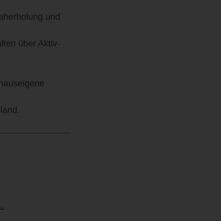
Naherholung und
ten über Aktiv-
e hauseigene
land.
..