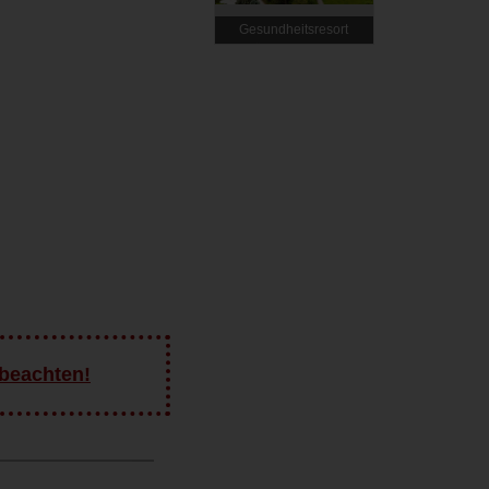
Gesundheitsresort
Königsberg Bad
Schönau****
 beachten!