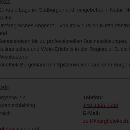
2022.
Zentrale Lage im Südburgenland, eingebettet in Natur, 
Kultur.
Umfangreiches Angebot – von individuellen Kurzaufenthal
und
Genussreisen bis zu professionellen Businesslösungen.
Kulinarisches und Wein-Erlebnis in der Region: z. B. di
Weinkosterei
Vinothek Burgenland mit Spitzenweinen aus dem Burgen
takt
ergasse 2-4
Telefon:
Stadtschlaining
+43 3355 2600
reich
E-Mail:
zeit@burghotel-sch.
otel-schlaining.at