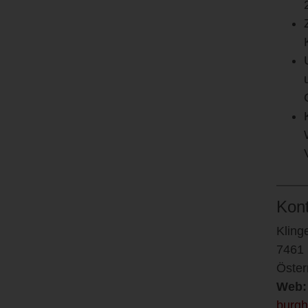
Kon
Kling
7461 
Öster
Web:
burgh