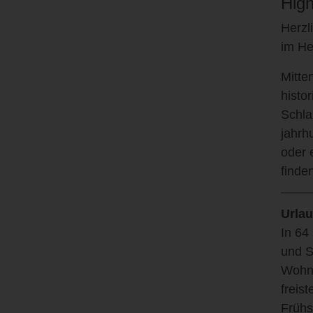
High
Herzl
im He
Mitte
histo
Schla
jahrh
oder 
finde
Urla
In 64
und S
Wohnk
freis
Frühs