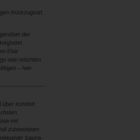
tigen Rückzugsort
gegenüber der
Burghotel
en Flair
egs sein möchten
ötigen – hier
d über Komfort
öchsten
ise mit
oll zubereiteten
 exklusiver Sauna-