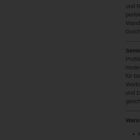
und R
perfe
Wande
Durch
Semi
Profi
moder
für b
Works
und D
gesch
Waru