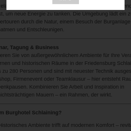
elaxbereich rundet das Angebot ab und bietet wohltue
kt, um neue Energie zu tanken. Die Umgebung lädt ein 
rtouren durch die Natur, einem Besuch der Burganlage
atmen und Entschleunigen.
nar, Tagung & Business
tieren Sie von außergewöhnlichem Ambiente für Ihre Vera
nen und historischen Räume in der Friedensburg Schlai
is zu 280 Personen und sind mit neuester Technik ausges
hop, Firmenevent oder Teamklausur – hier entsteht Ra
enkpausen. Kombinieren Sie Arbeit und Inspiration in
ichtsträchtigen Mauern – ein Rahmen, der wirkt.
m Burghotel Schlaining?
Historisches Ambiente trifft auf modernen Komfort – revita