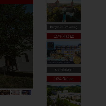
Burghotel-Schlaining
15% Rabatt
SPA RESORT
STYRIA****S
10% Rabatt