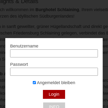
lights & Details
ich willkommen im
Burghotel Schlaining
, Ihrem vielsei
rzen des idyllischen Südburgenlandes!
n in sanft gewellter, grüner Hügellandschaft und direkt 
rischen Friedensburg Schlaining gelegen, verbindet das 
ining stilvoll modernes Hotelambiente mit dem besonder
Benutzername
undertealter Mauern. Ob Sie Ruhe suchen, aktiv unterw
einen professionellen Rahmen für Ihre Veranstaltung ben
n Sie genau den passenden Ort.
Passwort
ub & Genuss
 stilvoll gestalteten Zimmern – von gemütlichem Standar
Angemeldet bleiben
uperior bis hin zur exklusiven Suite – bietet das Hotel h
omfort: Gratis-WLAN, Flatscreen, modernes Bad, teilwe
tehender Badewanne. Morgens starten Sie mit dem liebev
tücksbuffet mit regionalen Spezialitäten in den Tag. Ein
INFO