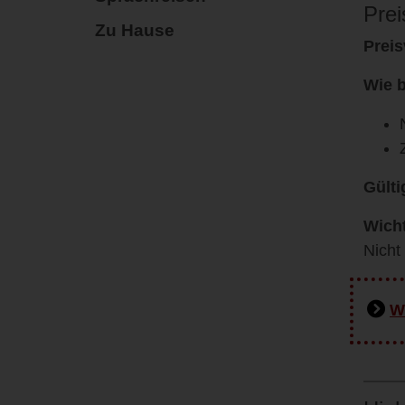
Prei
Zu Hause
Preis
Wie 
Gülti
Wicht
Nicht
W