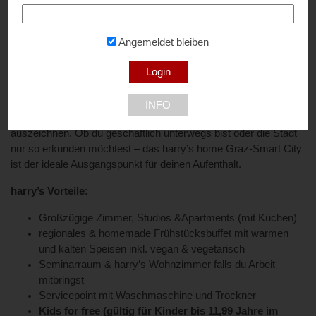
zeitgenössischen Facetten der Stadt zu erkunden. Die Altstadt
von Graz,
UNESCO Welterbe & Österreichs 1. Genuss
Hauptstadt
, erreichst du bequem in nur 12 Minuten mit der
Angemeldet bleiben
Straßenbahn. Dort erwarten dich Sehenswürdigkeiten wie der
Grazer Uhrturm, das Kunsthaus oder die Murinsel. In der
Umgebung des Hotels findest du zudem eine Mischung aus
urbanen Erholungsflächen und technologischen Einrichtungen,
INFO
die Graz als Standort für Forschung und Entwicklung
auszeichnen. Ob du geschäftlich unterwegs bist oder die Stadt
nur so erkunden möchtest – das harry’s home Graz-Smart City
ist der ideale Ausgangspunkt für deinen Aufenthalt.
harry’s Vorteile:
Großzügige Zimmer, Studios &Apartments (mit Küchen)
regionales & homemade Frühstücksbuffet mit warmen
und kalten Speisen inkl. vegan & vegetarisch
Seminarraum & harry’s Wohnzimmer falls du Arbeit
mitbringst
Servicepoint mit Waschmaschine und Trockner
Kids for free (gültig für Kinder bis 11,99 Jahre im