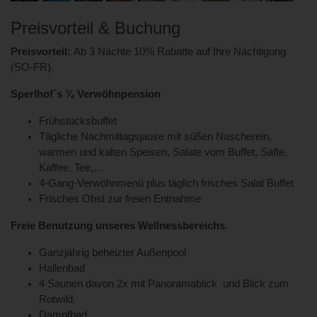
Preisvorteil & Buchung
Preisvorteil:
Ab 3 Nächte 10% Rabatte auf Ihre Nächtigung
(SO-FR).
Sperlhof´s ¾ Verwöhnpension
Frühstücksbuffet
Tägliche Nachmittagsjause mit süßen Nascherein,
warmen und kalten Speisen, Salate vom Buffet, Säfte,
Kaffee, Tee,…
4-Gang-Verwöhnmenü plus täglich frisches Salat Buffet
Frisches Obst zur freien Entnahme
Freie Benutzung unseres Wellnessbereichs.
Ganzjährig beheizter Außenpool
Hallenbad
4 Saunen davon 2x mit Panoramablick und Blick zum
Rotwild.
Dampfbad