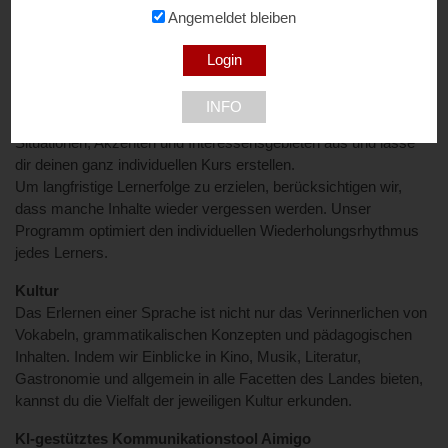
steigern, sondern auch verschiedene Arten der Kommunikation
Angemeldet bleiben
und des Zusammenlebens zu behandeln.
Individuell gestaltete Lektionen
Es erwarten dich Online-Lektionen, die an deine Interessen
INFO
angepasst sind: Wähle aus einer Vielzahl von Themen,
Situationen, Akzenten und Interessensgebieten aus und lasse
dir deinen ganz individuellen Kurs erstellen.
Um langfristige Lernerfolge zu erzielen, berücksichtigen wir,
dass manche Inhalte wieder vergessen werden. Unser
Programm optimiert den individuellen Wiederholungsrhythmus
jedes Lerners.
Kultur
Das Erlernen einer Sprache ist nicht nur das Verinnerlichen von
Vokabeln, grammatikalischen Konzepten und pädagogischen
Inhalten. Indem wir Einblicke in Kino, Musik, Literatur,
Gastronomie und allgemein in alle Facetten des Landes bieten,
kannst du die Vielfalt der jeweiligen Kultur erkunden.
KI-gestütztes Kommunikationstool Aimigo