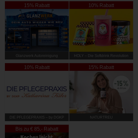
15% Rabatt
10% Rabatt
Glanzwerk Autoreinigung
HOLY – Die Softdrink Revolution
10% Rabatt
15% Rabatt
DIE PFLEGEPRAXIS – by DGKP
NATURTREU
Katharina Fister
Bis zu € 85,- Rabatt