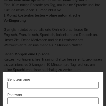
Eine 10-minütige Episode pro Tag, um in eine Sprache und ihre
Kultur einzutauchen. Humor inklusive.
1 Monat kostenlos testen – ohne automatische
Verlängerung
Gymglish bietet personalisierte Online-Sprachkurse für
Englisch, Französisch, Spanisch, Italienisch und Deutsch an.
Unser Ziel: Deine Motivation und dein Lernfortschritt.
Weltweit vertrauen uns mehr als 7 Millionen Nutzer.
Jeden Morgen eine Episode
Kurzes, kontinuierliches Training führt zu besseren Ergebnissen
als zeitintensive Sitzungen. 10 Minuten pro Tag reichen, um
deine Sprachkenntnisse nachhaltig zu verbessern.
Geschichten
Benutzername
Jeden Tag kannst du den Abenteuern der originellen Charaktere
in alltäglichen und ausgefallenen Situationen folgen. Begleite die
Charaktere auf Ihren spannenden Abenteuern. Geschichten mit
Passwort
kultureller und humoristischer Tiefe zu erzählen, ermöglicht es
nicht nur, die Motivation und das Erinnerungsvermögen zu