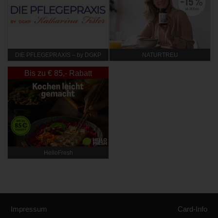
DIE PFLEGEPRAXIS – by DGKP
NATURTREU
Katharina Fister
Bis zu € 85,- Rabatt
HelloFresh
Impressum
Card-Info