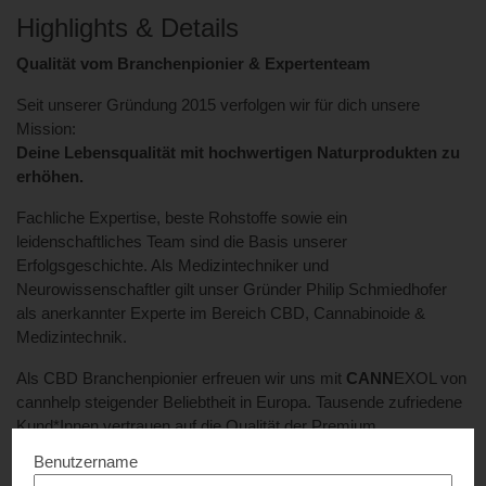
Highlights & Details
Qualität vom Branchenpionier & Expertenteam
Seit unserer Gründung 2015 verfolgen wir für dich unsere
Mission:
Deine Lebensqualität mit hochwertigen Naturprodukten zu
erhöhen.
Fachliche Expertise, beste Rohstoffe sowie ein
leidenschaftliches Team sind die Basis unserer
Erfolgsgeschichte. Als Medizintechniker und
Neurowissenschaftler gilt unser Gründer Philip Schmiedhofer
als anerkannter Experte im Bereich CBD, Cannabinoide &
Medizintechnik.
Als CBD Branchenpionier erfreuen wir uns mit
CANN
EXOL von
cannhelp steigender Beliebtheit in Europa. Tausende zufriedene
Kund*Innen vertrauen auf die Qualität der Premium
Naturprodukte wie
CANN
EXOL,
cann
anx und den neuesten
Benutzername
CANNEFF Medizinprodukten.