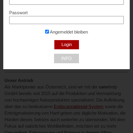
Wir bedanken uns für Dein Vertrauen.
Passwort
Unsere Mission
Mit der Natur an unserer Seite stellen wir dein Wohlbefinden in
Angemeldet bleiben
den Mittelpunkt unseres Handelns. Wir setzen uns dafür ein, die
volle Kraft der Hanfpflanze, im rücksichtsvollen Umgang mit der
Natur, für die Gesellschaft nutzbar zu machen. cannhelp steht
für neue Maßstäbe und einen ganzheitlichen Ansatz um dein
INFO
Wohlbefinden zu fördern, zu unterstützen und zu erhalten.
Unser Antrieb
Als Marktpionier aus Österreich, sind wir mit der
cann
help
GmbH bereits seit 2015 auf die Produktion und Vermarktung
von hochwertigen Naturprodukten spezialisiert. Die Aufklärung
über das so bedeutsame
Endocannabinoid-System
sowie die
Entstigmatisierung von Hanf geben uns tägliche Motivation, die
Hürden dieses Sektors auch weiterhin zu überwinden. Mit dem
Fokus auf natürliches Wohlbefinden, möchten wir zu mehr
Gesundheit, Entspannung und Balance in deinem Alltag