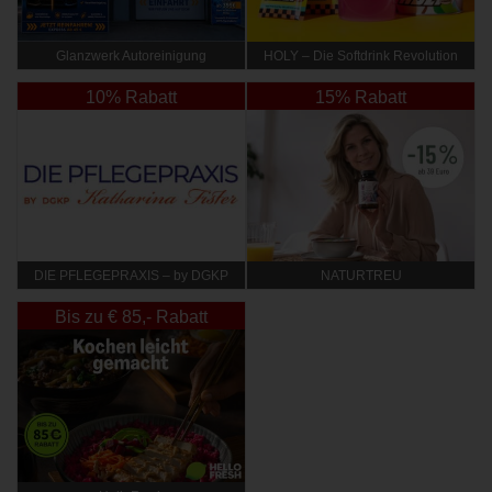
Glanzwerk Autoreinigung
HOLY – Die Softdrink Revolution
10% Rabatt
15% Rabatt
DIE PFLEGEPRAXIS – by DGKP
NATURTREU
Katharina Fister
Bis zu € 85,- Rabatt