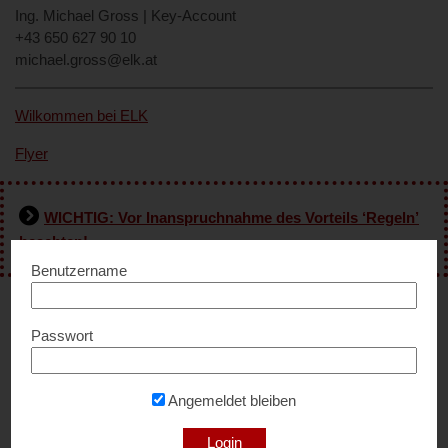
Ing. Michael Gross | Key-Account
+43 650 627 90 10
michael.gross@elk.at
Wilkommen bei ELK
Flyer
WICHTIG: Vor Inanspruchnahme des Vorteils ‘Regeln’
beachten!
Benutzername
Passwort
Highlights & Details
Die Kompetenz von ELK fließt in den 60 Jahren Erfahrung im
Angemeldet bleiben
Hausbau, in der Produktion in Österreich mit regionalem Holz
für eine ökologische Holzbauweise und dem durchdachten
Angebot zusammen.