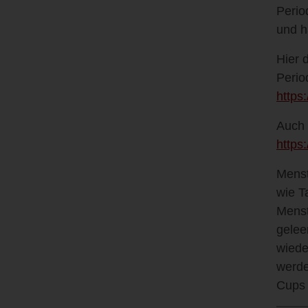
Perio
und h
Hier 
Perio
https
Auch 
https
Menst
wie T
Menst
gelee
wiede
werde
Cups 