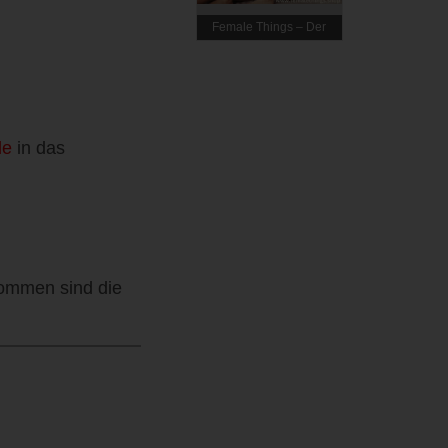
Female Things – Der
Shop für die Frau
de
in das
nommen sind die