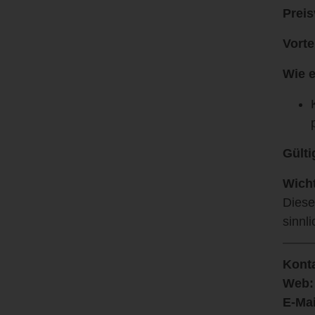
Preis
Vorte
Wie e
Gülti
Wicht
Diese
sinnl
Kont
Web:
E-Mai