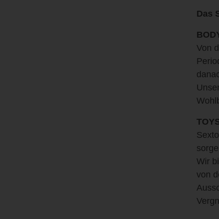
Das S
BOD
Von d
Perio
danac
Unser
Wohlb
TOY
Sexto
sorge
Wir b
von d
Aussc
Vergn