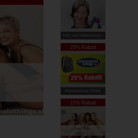
Farb- und Stilberatung –
Elli Steiner
25% Rabatt
Personalshop: Filiale
Linz
15% Rabatt