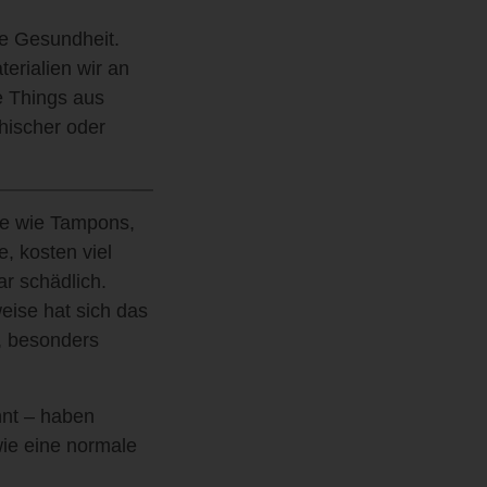
ie Gesundheit.
erialien wir an
e Things aus
hischer oder
te wie Tampons,
, kosten viel
ar schädlich.
eise hat sich das
e, besonders
nnt – haben
ie eine normale