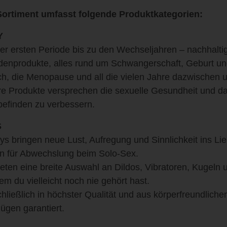
ortiment umfasst folgende Produktkategorien:
Y
er ersten Periode bis zu den Wechseljahren – nachhalti
denprodukte, alles rund um Schwangerschaft, Geburt und
h, die Menopause und all die vielen Jahre dazwischen 
e Produkte versprechen die sexuelle Gesundheit und da
efinden zu verbessern.
S
ys bringen neue Lust, Aufregung und Sinnlichkeit ins Li
n für Abwechslung beim Solo-Sex.
ieten eine breite Auswahl an Dildos, Vibratoren, Kugeln
em du vielleicht noch nie gehört hast.
hließlich in höchster Qualität und aus körperfreundlichen
ügen garantiert.