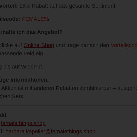
vorteil:
15% Rabatt auf das gesamte Sortiment
ilscode:
FEMALE%
rhalte ich das Angebot?
Klicke auf
Online-Shop
und trage danach den
Vorteilsco
passende Feld ein.
g
bis auf Widerruf.
ige Informationen:
 Aktion ist mit anderen Rabatten kombinierbar – ausge
ichen Sets.
akt
femalethings.shop
l:
barbara.kapeller@femalethings.shop