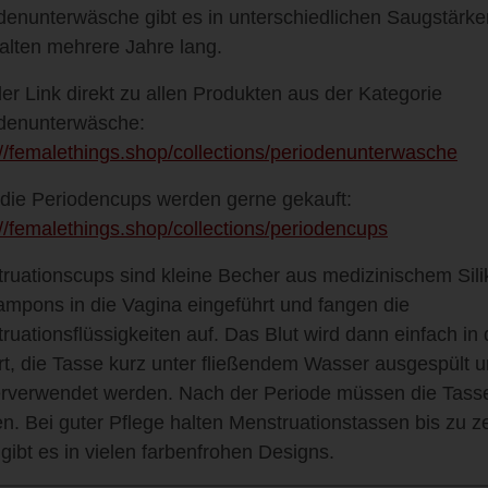
denunterwäsche gibt es in unterschiedlichen Saugstärk
alten mehrere Jahre lang.
der Link direkt zu allen Produkten aus der Kategorie
denunterwäsche:
://femalethings.shop/collections/periodenunterwasche
die Periodencups werden gerne gekauft:
://femalethings.shop/collections/periodencups
ruationscups sind kleine Becher aus medizinischem Sili
ampons in die Vagina eingeführt und fangen die
ruationsflüssigkeiten auf. Das Blut wird dann einfach in d
rt, die Tasse kurz unter fließendem Wasser ausgespült u
rverwendet werden. Nach der Periode müssen die Tass
n. Bei guter Pflege halten Menstruationstassen bis zu z
gibt es in vielen farbenfrohen Designs.