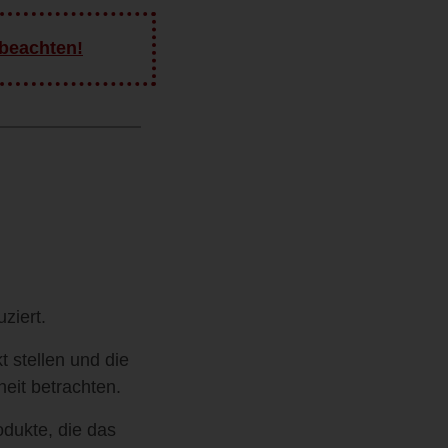
 beachten!
ziert.
 stellen und die
eit betrachten.
odukte, die das