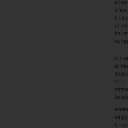
körpe
Entsc
Und d
unser
hautf
europ
Die M
Binde
Geld 
Viele
mittl
belie
Perio
einge
Unter