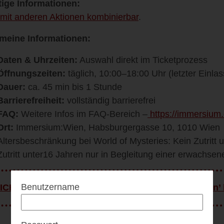
ige Informationen:
 mit anderen Aktionen kombinierbar
.
meine Informationen:
Daten & Uhrzeiten:
Auswahl direkt im Ticketprozess
Öffnungszeiten:
täglich, 10:00–18:00 Uhr (letzter Einla
Dauer:
ca. 45 min bis 1 Stunde
Barrierefreiheit:
vollständig barrierefrei
FAQ:
Weitere Infos im FAQ-Bereich –
https://immersium.
Ort:
Immersium:Wien, Habsburgergasse 10, 1010 Wien
Altersbeschränkung bei World of Mysteries: Kein Zutritt u
Zutritt unter16 Jahren nur in Begleitung einer erwachse
Benutzername
ICHTIG: Vor Inanspruchnahme des Vorteils ‘Regeln’