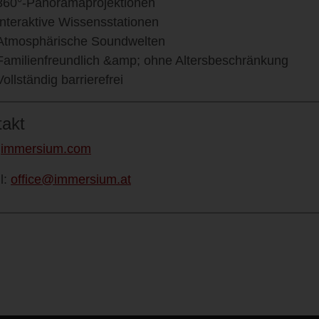
360°-Panoramaprojektionen
Interaktive Wissensstationen
Atmosphärische Soundwelten
Familienfreundlich &amp; ohne Altersbeschränkung
Vollständig barrierefrei
takt
:
immersium.com
l:
office@immersium.at