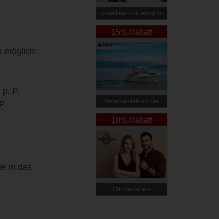
Kugeltanz – Bowling im
Prater
15% Rabatt
n möglich:
p. P.
Motorbootfahrschule
P.
Wolf
10% Rabatt
de
in das
ChronoZone –
Armbanduhren