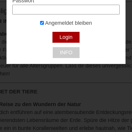
Passwort
lights & Details
 IMMERSIVE EXPERIENCE
Angemeldet bleiben
abei – Erlebe die Tierwelt wie nie zuvor!
 dich auf eine einzigartige Reise durch die faszinierende
r Familien, Freunde oder Wissenshungrige – Planet der T
INFO
aktive Erlebnisse, beeindruckende 360°-Projektionen un
euer für alle Altersgruppen. Lass dir dieses unvergesslic
hen!
ET DER TIERE
Reise zu den Wundern der Natur
dich entführen auf eine atemberaubende Entdeckungsrei
nierendsten Lebensräume der Erde. Spüre die Hitze der
e ein in bunte Korallenwelten und erlebe hautnah, wie Ti