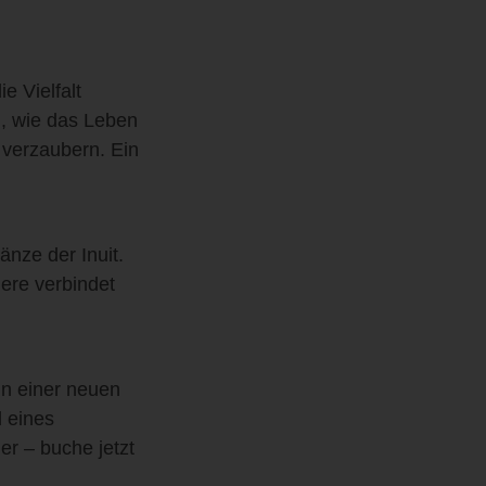
e Vielfalt
h, wie das Leben
r verzaubern. Ein
änze der Inuit.
ere verbindet
n einer neuen
l eines
er – buche jetzt