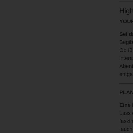
High
YOUR
Sei d
Begib
Ob fü
inter
Abent
entge
PLAN
Eine 
Lass 
faszi
tauch