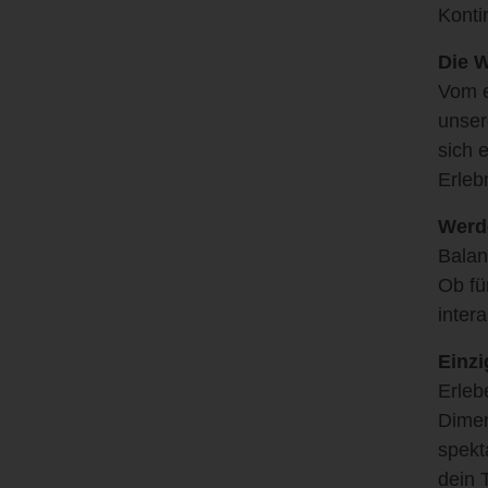
Konti
Die W
Vom e
unser
sich 
Erleb
Werde
Balan
Ob fü
inter
Einzi
Erleb
Dimen
spekt
dein 