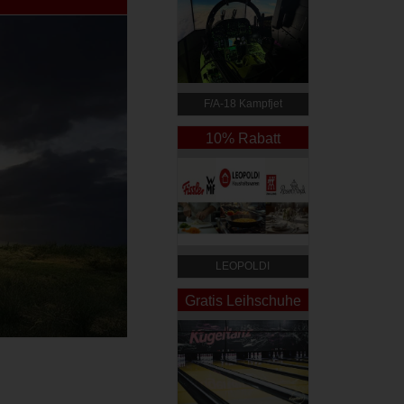
F/A-18 Kampfjet
Simulator Wien
10% Rabatt
LEOPOLDI
Haushaltswaren
Gratis Leihschuhe