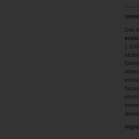
Imme
Das I
erst
1.100
Multi
Eleme
Alter
Immer
faszi
einst
immer
Besuc
High