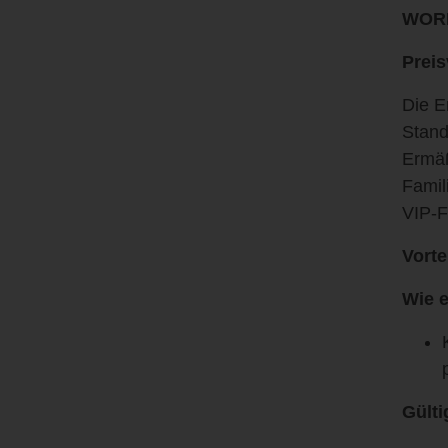
WORL
Preis
Die E
Stand
Ermäß
Famil
VIP-F
Vorte
Wie e
Gülti