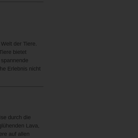
 Welt der Tiere.
iere bietet
d spannende
he Erlebnis nicht
se durch die
 glühenden Lava,
ere auf allen