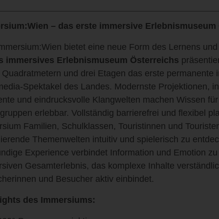
rsium:Wien – das erste immersive Erlebnismuseum 
mmersium:Wien bietet eine neue Form des Lernens und 
es immersives Erlebnismuseum Österreichs
präsentier
 Quadratmetern und drei Etagen das erste permanente 
media-Spektakel des Landes. Modernste Projektionen, in
nte und eindrucksvolle Klangwelten machen Wissen für 
sgruppen erlebbar. Vollständig barrierefrei und flexibel pl
sium Familien, Schulklassen, Touristinnen und Touristen
nierende Themenwelten intuitiv und spielerisch zu entde
ündige Experience verbindet Information und Emotion z
siven Gesamterlebnis, das komplexe Inhalte verständlich
herinnen und Besucher aktiv einbindet.
lights des Immersiums: