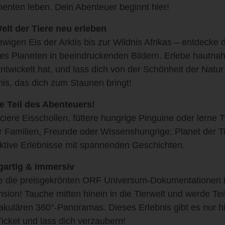
nenten leben. Dein Abenteuer beginnt hier!
elt der Tiere neu erleben
wigen Eis der Arktis bis zur Wildnis Afrikas – entdecke di
es Planeten in beeindruckenden Bildern. Erlebe hautna
entwickelt hat, und lass dich von der Schönheit der Natu
nis, das dich zum Staunen bringt!
 Teil des Abenteuers!
ciere Eisschollen, füttere hungrige Pinguine oder lerne T
r Familien, Freunde oder Wissenshungrige: Planet der Ti
aktive Erlebnisse mit spannenden Geschichten.
gartig & Immersiv
e die preisgekrönten ORF Universum-Dokumentationen i
sion! Tauche mitten hinein in die Tierwelt und werde Tei
akulären 360°-Panoramas. Dieses Erlebnis gibt es nur hi
Ticket und lass dich verzaubern!