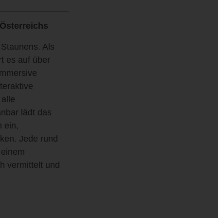
Österreichs
Staunens. Als
t es auf über
immersive
teraktive
alle
anbar lädt das
 ein,
cken. Jede rund
u einem
 vermittelt und