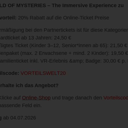
D OF MYSTERIES – The Immersive Experience zu
vorteil:
20% Rabatt auf die Online-Ticket Preise
rmäßigung bei den Partnertickets ist für diese Kategorie
ardticket ab 13 Jahren: 24,50 €
igtes Ticket (Kinder 3–12, Senior*innen ab 65): 21,50 €
ienpaket (max. 2 Erwachsene + mind. 2 Kinder): 19,50 € 
amilienticket inkl. VR-Erlebnis &amp; Badge: 30,00 € p. 
ilscode:
VORTEILSWELT20
rhalte ich das Angebot?
Klicke auf
Online-Shop
und trage danach den
Vorteilsco
passende Feld ein.
g
ab 04.07.2026