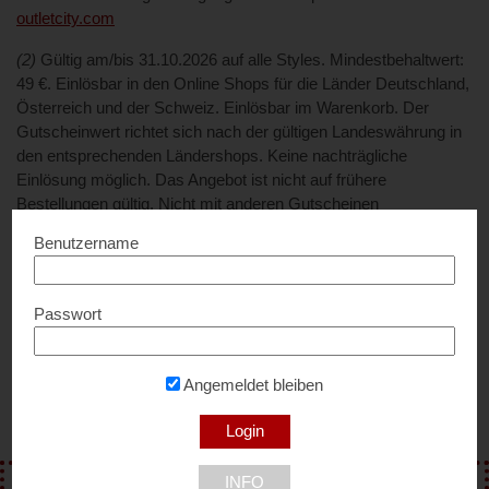
outletcity.com
(2)
Gültig am/bis 31.10.2026 auf alle Styles. Mindestbehaltwert:
49 €. Einlösbar in den Online Shops für die Länder Deutschland,
Österreich und der Schweiz. Einlösbar im Warenkorb. Der
Gutscheinwert richtet sich nach der gültigen Landeswährung in
den entsprechenden Ländershops. Keine nachträgliche
Einlösung möglich. Das Angebot ist nicht auf frühere
Bestellungen gültig. Nicht mit anderen Gutscheinen
kombinierbar. Keine Barauszahlung. Kein Weiterverkauf. Nur ein
Benutzername
Gutschein je Kunde sowie Bestellung einlösbar.
*Nach Verkaufsfläche bzw. Größe – Marktgutachten „Outlet
Passwort
Centres in Europe“, S. 31 (Dezember 2025) der ecostra GmbH,
https://ecostra.com/wp-content/uploads/2025/12/outlet-centres-
europe_2025-12.pdf
Angemeldet bleiben
** Gegenüber der unverbindlichen Preisempfehlung der
Hersteller, soweit es eine solche gibt.
INFO