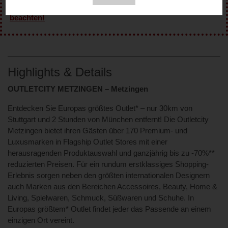
WICHTIG: Vor Inanspruchnahme des Vorteils ‘Regeln’
beachten!
Highlights & Details
OUTLETCITY METZINGEN – Metzingen
Entdecken Sie Europas größtes Outlet* – nur 30km von
Stuttgart und 2 Stunden von München entfernt! Die Outletcity
Metzingen bietet ihren Gästen über 170 Premium- und
Luxusmarken in Flagship Outlet Stores mit einer
herausragenden Produktauswahl und ganzjährig bis zu -70%**
reduzierten Preisen. Für ein rundum erstklassiges Shopping-
Erlebnis sorgen neben den größten internationalen Designern
auch Marken aus den Bereichen Accessoires, Beauty, Home &
Living, Spielwaren, Schmuck, Süßwaren und Schuhe. In
Europas größtem* Outlet findet jeder das Passende an einem
einzigen Ort vereint.