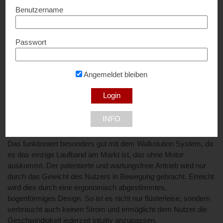
Benutzername
während Sie arbeiten! Entdecken Sie den Laufband-
Schreibtisch. Made in Germany.
Wer aus beruflichen Gründen viele Stunden sitzt, erhöht das
Passwort
Risiko für viele Krankheiten. Wie die Forschung zeigt, nicht nur
für Rückenschmerzen, sondern auch für Herzinfarkt,
Schlaganfall, Krebs und Diabetes. Gleichzeitig kann auch das
Angemeldet bleiben
Gehirn besser arbeiten, wenn man sich bewegt.
Gehen tut gut und auch motorisch erfordert das Arbeiten im
Gehen keine besonderen Fähigkeiten. Die langsame Bewegung
INFO
ist kein Hindernis bei der Computerarbeit.
Das funktioniert besonders gut mit dem Walkolution System, da
es das einzige Laufband am Markt ist, das ohne Motor
auskommt. Der patentierte und wartungsfreie Antrieb wird nur
durch das Gewicht des Nutzers in Bewegung gebracht. Erreicht
wird dies durch eine ergonomisch abgestimmtes,
bogenförmiges Design. So ist es nicht nur flüsterleise, sondern
verbraucht auch keinen Strom und ermöglicht dem Nutzer die
Geschwindigkeit jederzeit intuitiv anzupassen.