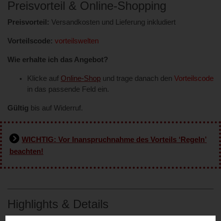
Preisvorteil & Online-Shopping
Preisvorteil:
Versandkosten und Lieferung inkludiert
Vorteilscode:
vorteilswelten
Wie erhalte ich das Angebot?
Klicke auf
Online-Shop
und trage danach den
Vorteilscode
in das passende Feld ein.
Gültig
bis auf Widerruf.
WICHTIG: Vor Inanspruchnahme des Vorteils ‘Regeln’
beachten!
Highlights & Details
Mit Walkolution gehen Sie 10.000 Schritte pro Tag, und zwar