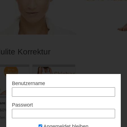
lulite Korrektur
Benutzername
are Wien
Skinbar & Nailbar
Passwort
 60% Rabatt...
Bis zu 31% Rabatt...
ien
1010 Wien
Angemeldet bleiben