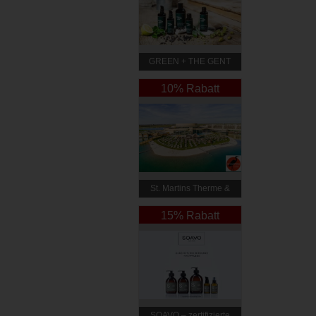
GREEN + THE GENT
10% Rabatt
St. Martins Therme &
Lodge
15% Rabatt
SOAVO – zertifizierte