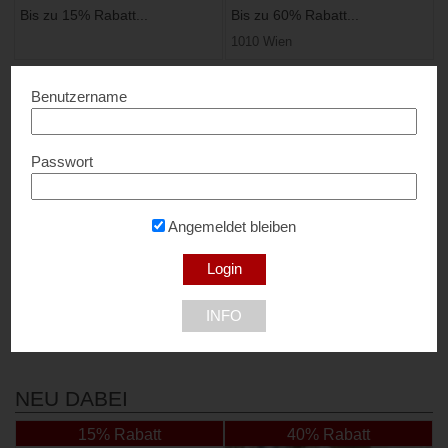
Bis zu 15% Rabatt...
Bis zu 60% Rabatt...
1010 Wien
Benutzername
Passwort
Angemeldet bleiben
Styx Naturcosmetic
10% Rabatt...
3200 Ober-Grafendorf
INFO
NEU DABEI
15% Rabatt
40% Rabatt