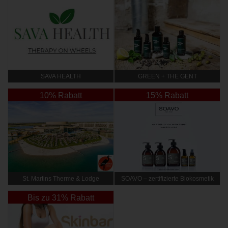
SAVA HEALTH
GREEN + THE GENT
10% Rabatt
15% Rabatt
St. Martins Therme & Lodge
SOAVO – zertifizierte Biokosmetik
Bis zu 31% Rabatt