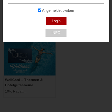
Angemeldet bleiben
Hotel Victory Therme Erding
St. Martins Therme & Lodge
10% Rabatt...
10% Rabatt...
85435 Erding
7132 Frauenkirchen
INFO
WellCard – Thermen &
Hotelgutscheine
10% Rabatt...