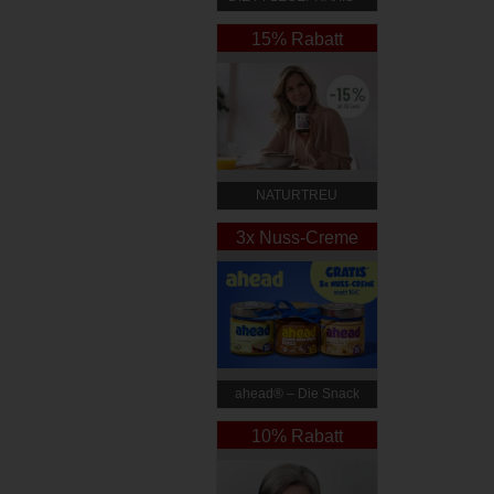
by DGKP Katharina
Fister
15% Rabatt
NATURTREU
3x Nuss-Creme
Gratis*
ahead® – Die Snack
Revolution
10% Rabatt