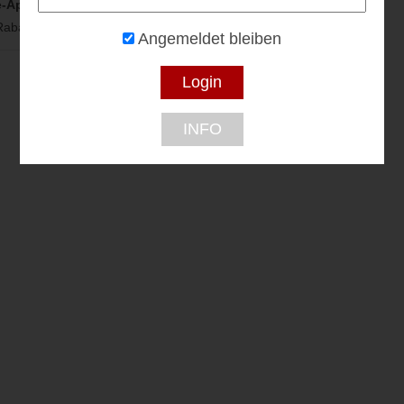
e‑Apotheke
abatt...
Angemeldet bleiben
INFO