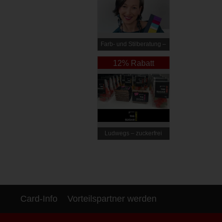
Farb- und Stilberatung –
Elli Steiner
12% Rabatt
Ludwegs – zuckerfrei
leben
Card-Info
Vorteilspartner werden