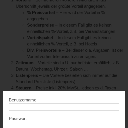
Vorteile
– Bei mehreren Vorteilen wird idR. in der
Überschrift jeweils der größte Vorteil angegeben.
% Preisvorteil
– Hier wird der Vorteil in %
angegeben.
Sonderpreise
– In diesem Fall gibt es keinen
einheitlichen %-Vorteil, z.B. bei Veranstaltungen
Vorteilspaket
– In diesem Fall gibt es keinen
einheitlichen %-Vorteil, z.B. bei Hotels
D
iv. Preisvorteile
– Bei dieser o.a. Angaben, ist der
Vorteil vorher telefonisch zu erfragen.
Zeitraum
– Vorteile sind u.U. nur befristet erhältlich, z.B.
Datum, Wochentag, Uhrzeit, Saison …
Listenpreis
– Die Vorteile beziehen sich immer auf die
Standard-Preisliste (Listenpreis).
Steuern
– Preise inkl. 20% MwSt., jedoch exkl. Taxen
(z.B. Kur-, Ortstaxen), Endreinigung etc.
Benutzername
Sonderaktionen
– Vorteile können
nicht
mit bestehenden
Aktionen, Bonis, Paketen etc.
kombiniert
werden.
Gutscheine
– Bei Gutscheinen etc. ist keine
Passwort
Barauszahlung möglich. Auf Gutscheine gelten keine
Vorteile.