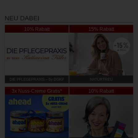
NEU DABEI
10% Rabatt
15% Rabatt
DIE PFLEGEPRAXIS – by DGKP
NATURTREU
Katharina Fister
3x Nuss-Creme Gratis*
10% Rabatt