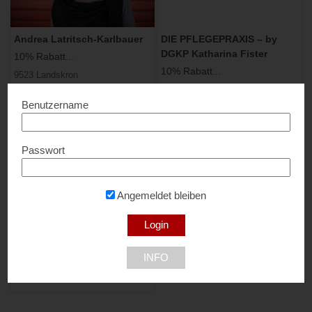
Andrea Latritsch-Karlbauer
DIE PFLEGEPRAXIS – by
DGKP Katharina Fister
10% Rabatt...
10% Rabatt...
9523 Landskron
9020 Klagenfurt am Wörthersee
Benutzername
Passwort
Angemeldet bleiben
Farb- und Stilberatung – Elli
Steiner
INFO
10% Rabatt...
4532 Rohr