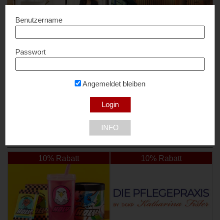
Benutzername
Passwort
123HomeOffice
LEDFactory
10% Rabatt...
10% Rabatt...
Angemeldet bleiben
1210 Wien
INFO
NEU DABEI
10% Rabatt
10% Rabatt