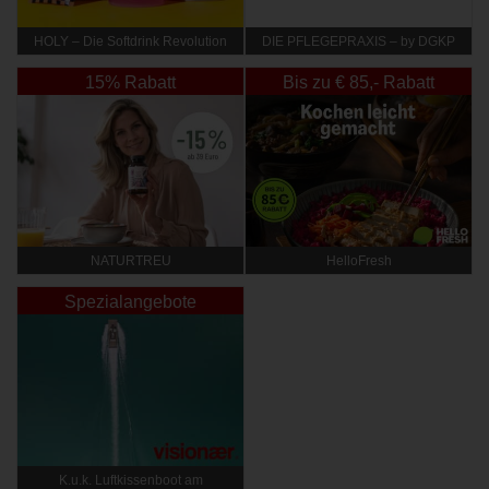
HOLY – Die Softdrink Revolution
DIE PFLEGEPRAXIS – by DGKP
Katharina Fister
15% Rabatt
Bis zu € 85,- Rabatt
NATURTREU
HelloFresh
Spezialangebote
K.u.k. Luftkissenboot am