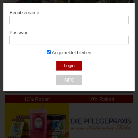
Benutzername
Passwort
BÖHMERWALDPARK
Wasserlochklamm Palfau
10% Rabatt...
15% Rabatt...
Angemeldet bleiben
4161 Seitelschlag
8923 Palfau
INFO
NEU DABEI
10% Rabatt
10% Rabatt