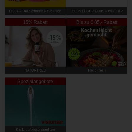
HOLY – Die Softdrink Revolution
DIE PFLEGEPRAXIS – by DGKP
Katharina Fister
15% Rabatt
Bis zu € 85,- Rabatt
NATURTREU
HelloFresh
Spezialangebote
K.u.k. Luftkissenboot am