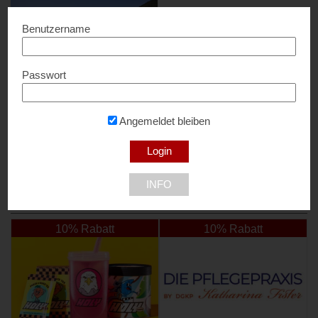
Benutzername
Passwort
Fünf Schätze
Bis zu 50% Rabatt...
Angemeldet bleiben
5020 Salzburg
INFO
NEU DABEI
10% Rabatt
10% Rabatt