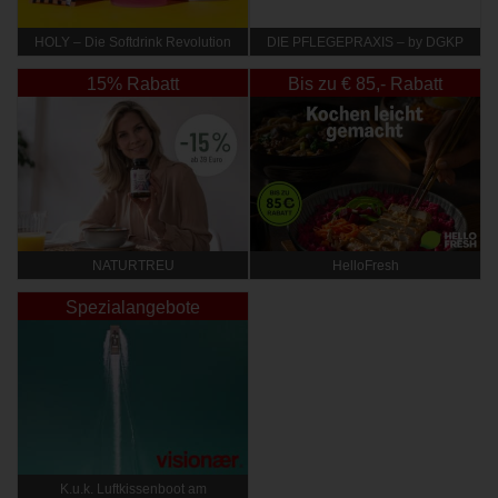
HOLY – Die Softdrink Revolution
DIE PFLEGEPRAXIS – by DGKP
Katharina Fister
15% Rabatt
Bis zu € 85,- Rabatt
NATURTREU
HelloFresh
Spezialangebote
K.u.k. Luftkissenboot am