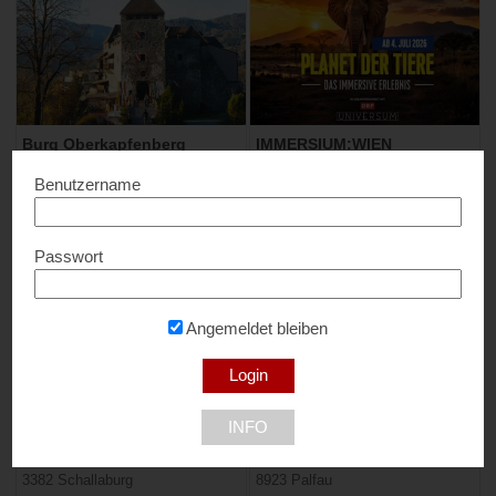
Burg Oberkapfenberg
IMMERSIUM:WIEN
10% Rabatt...
20% Rabatt...
Benutzername
8605 Kapfenberg
1010 Wien
Passwort
Angemeldet bleiben
Schallaburg
Wasserlochklamm Palfau
INFO
€ 2,- Rabatt...
15% Rabatt...
3382 Schallaburg
8923 Palfau