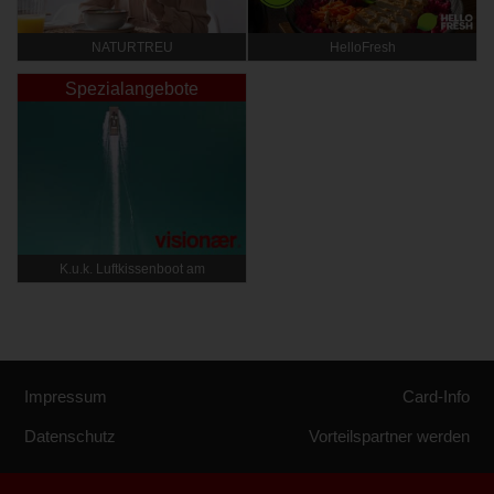
NATURTREU
HelloFresh
Spezialangebote
K.u.k. Luftkissenboot am
Wörthersee
Impressum
Card-Info
Datenschutz
Vorteilspartner werden