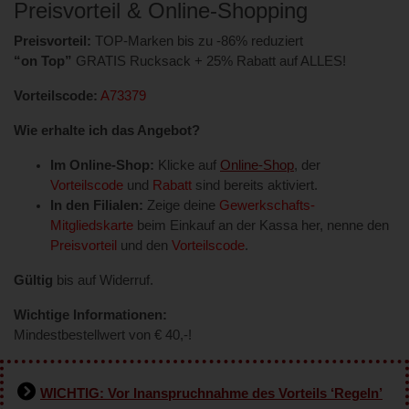
Preisvorteil & Online-Shopping
Preisvorteil:
TOP-Marken bis zu -86% reduziert
“on Top”
GRATIS Rucksack + 25% Rabatt auf ALLES!
Vorteilscode:
A73379
Wie erhalte ich das Angebot?
Im Online-Shop:
Klicke auf
Online-Shop
, der
Vorteilscode
und
Rabatt
sind bereits aktiviert.
In den Filialen:
Zeige deine
Gewerkschafts-
Mitgliedskarte
beim Einkauf an der Kassa her, nenne den
Preisvorteil
und den
Vorteilscode
.
Gültig
bis auf Widerruf.
Wichtige Informationen:
Mindestbestellwert von € 40,-!
WICHTIG: Vor Inanspruchnahme des Vorteils ‘Regeln’