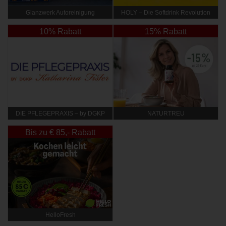
Glanzwerk Autoreinigung
HOLY – Die Softdrink Revolution
10% Rabatt
15% Rabatt
DIE PFLEGEPRAXIS – by DGKP
NATURTREU
Katharina Fister
Bis zu € 85,- Rabatt
HelloFresh