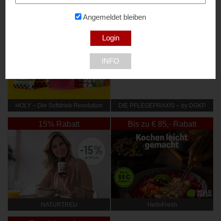
NEU DABEI
Angemeldet bleiben
10% Rabatt
10% Rabatt
INFO
HOLY – Die Softdrink Revolution
DIE PFLEGEPRAXIS – by DGKP
Katharina Fister
15% Rabatt
Bis zu € 85,- Rabatt
NATURTREU
HelloFresh