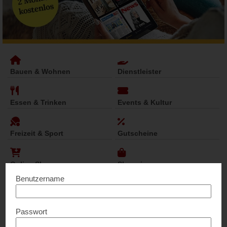
Bauen & Wohnen
Dienstleister
Essen & Trinken
Events & Kultur
Freizeit & Sport
Gutscheine
Online Shops
Shopping
Benutzername
Computer & Service
Passwort