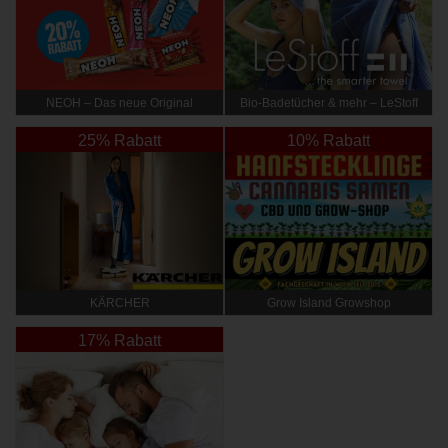
NEOH – Das neue Original
Bio-Badetücher & mehr – LeStoff
25% Rabatt
10% Rabatt
KÄRCHER
Grow Island Growshop
17% Rabatt