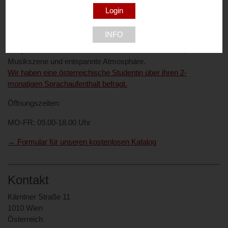
voller Möglichkeiten.
City Check Dublin powered by EF Sprachreisen
: Dublin, eine
INFO
einzigartige Stadt voller Live-Musik und guter Laune! Irlands
Hauptstadt ist bekannt für seine herzlichen Bewohner, die
Musikszene und entspannte Atmosphäre.
Wir haben eine österreichische Studentin über ihren 2-
monatigen Sprachaufenthalt befragt.
Öffnungszeiten:
MO-FR: 09.00-18.00 Uhr
→ Formular für unseren kostenlosen Katalog
Kontakt
Kärntner Straße 11
1010 Wien
Österreich