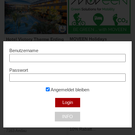
MOVEEN Holidays
Hotel Victory Therme Erding
Bis zu 40% Rabatt + 5%
10% Rabatt...
Benutzername
Rabatt Extra...
85435 Erding
Passwort
Angemeldet bleiben
SCHEIBLHOFER The Resort
WellCard – Thermen &
INFO
Hotelgutscheine
10% Rabatt...
10% Rabatt...
7163 Andau