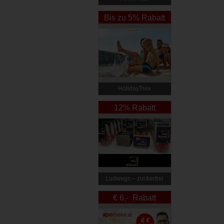
Bis zu 5% Rabatt
HolidayTrex
12% Rabatt
Ludwegs – zuckerfrei
leben
€ 6,- Rabatt