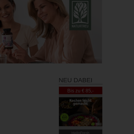
NEU DABEI
Bis zu € 85,-
Rabatt
HelloFresh