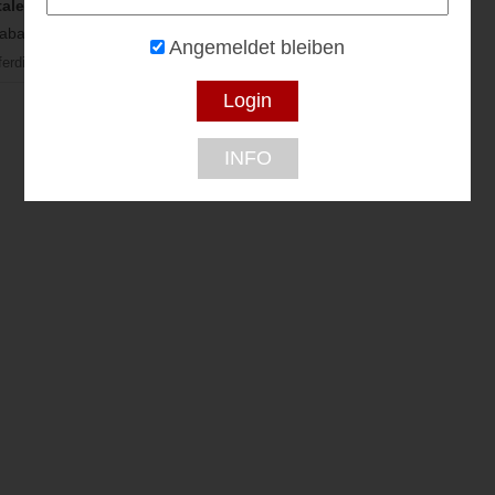
tale Fashion
batt...
Angemeldet bleiben
ferding
INFO