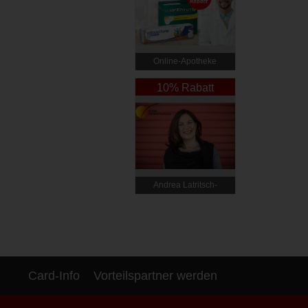
Online‑Apotheke
10% Rabatt
Andrea Latritsch-
Karlbauer
Card-Info
Vorteilspartner werden