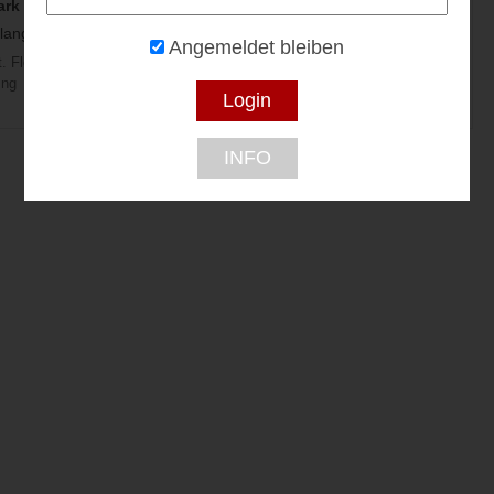
ark GmbH
BETA Wellness
JA zu Pool +
Wellness City seit
langebote...
Bis zu 35% Rabatt...
Angemeldet bleiben
50 Jahren
. Florian /
2331 Vösendorf
15% Rabatt...
ing
2201 Gerasdorf
INFO