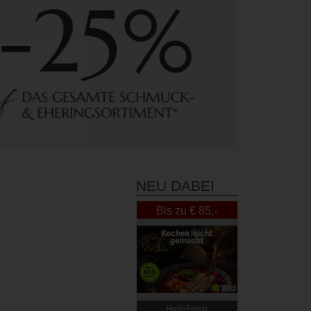
NEU DABEI
Bis zu € 85,-
Rabatt
HelloFresh