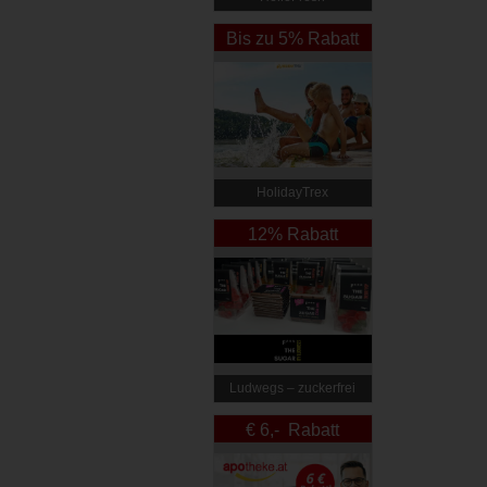
Bis zu 5% Rabatt
HolidayTrex
12% Rabatt
Ludwegs – zuckerfrei
leben
€ 6,- Rabatt