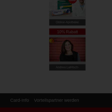
Online‑Apotheke
10% Rabatt
Andrea Latritsch-
Karlbauer
Card-Info
Vorteilspartner werden