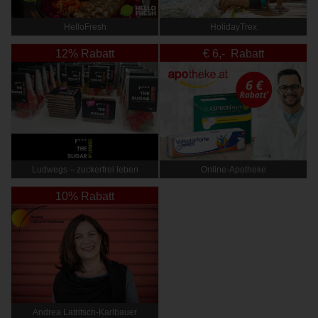
HelloFresh
HolidayTrex
12% Rabatt
€ 6,- Rabatt
Ludwegs – zuckerfrei leben
Online‑Apotheke
10% Rabatt
Andrea Latritsch-Karlbauer