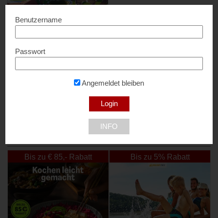
Benutzername
Passwort
BÖHMERWALDPARK
10% Rabatt...
Angemeldet bleiben
4161 Seitelschlag
INFO
NEU DABEI
Bis zu € 85,- Rabatt
Bis zu 5% Rabatt