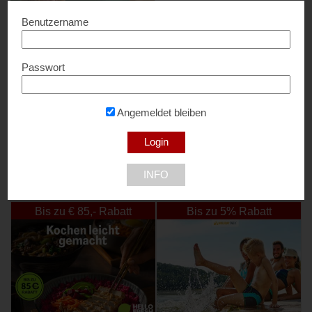
Benutzername
Passwort
BLUME2000
15 % Rabatt...
Angemeldet bleiben
INFO
NEU DABEI
Bis zu € 85,- Rabatt
Bis zu 5% Rabatt