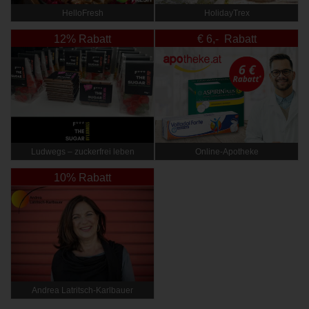
HelloFresh
HolidayTrex
12% Rabatt
€ 6,- Rabatt
Ludwegs – zuckerfrei leben
Online‑Apotheke
10% Rabatt
Andrea Latritsch-Karlbauer