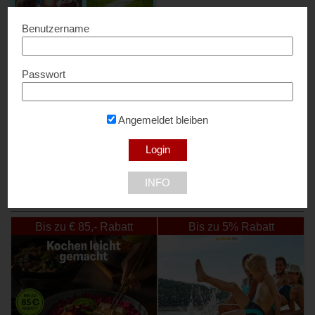
Benutzername
Passwort
Sportschule
10€ Rabatt...
Angemeldet bleiben
1210 Wien
INFO
NEU DABEI
Bis zu € 85,- Rabatt
Bis zu 5% Rabatt