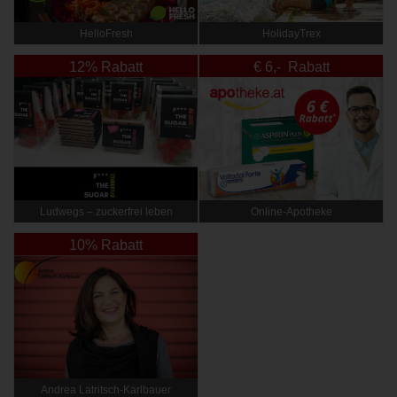
HelloFresh
HolidayTrex
12% Rabatt
€ 6,- Rabatt
Ludwegs – zuckerfrei leben
Online‑Apotheke
10% Rabatt
Andrea Latritsch-Karlbauer