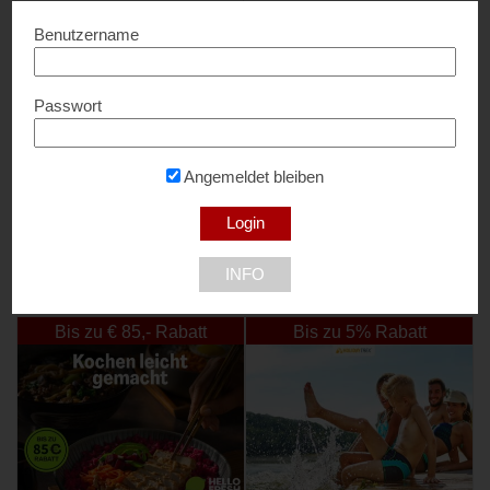
Benutzername
Passwort
OeStrom
0,20 ct/kWh Rabatt...
Angemeldet bleiben
INFO
NEU DABEI
Bis zu € 85,- Rabatt
Bis zu 5% Rabatt