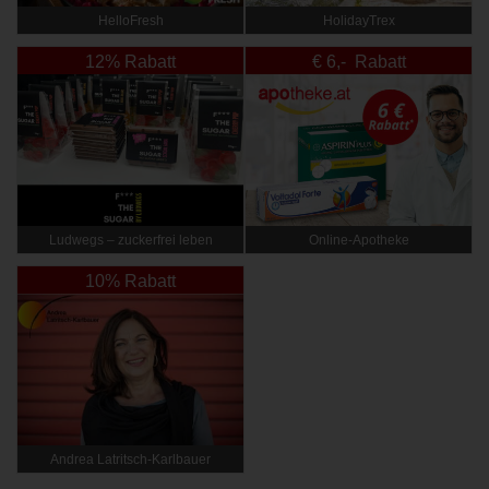
HelloFresh
HolidayTrex
12% Rabatt
€ 6,- Rabatt
Ludwegs – zuckerfrei leben
Online‑Apotheke
10% Rabatt
Andrea Latritsch-Karlbauer